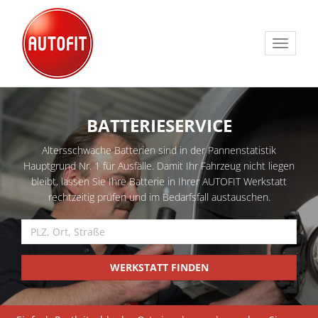
Toggle
navigat
BATTERIESERVICE
Altersschwache Batterien sind in der Pannenstatistik
Hauptgrund Nr. 1 für Ausfälle. Damit Ihr Fahrzeug nicht liegen
bleibt, lassen Sie Ihre Batterie in Ihrer AUTOFIT Werkstatt
rechtzeitig prüfen und im Bedarfsfall austauschen.
WERKSTATT FINDEN