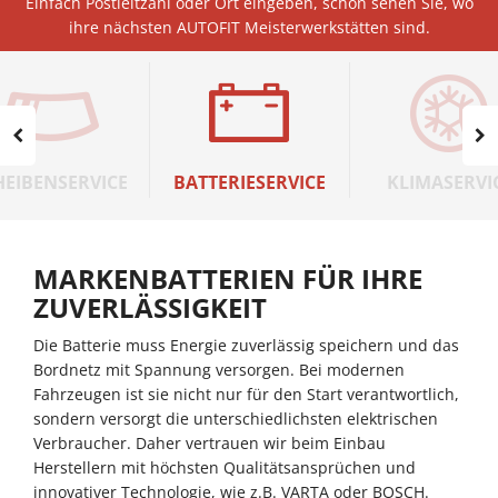
Einfach Postleitzahl oder Ort eingeben, schon sehen Sie, wo
ihre nächsten AUTOFIT Meisterwerkstätten sind.
HEIBENSERVICE
BATTERIESERVICE
KLIMASERVI
MARKENBATTERIEN FÜR IHRE
ZUVERLÄSSIGKEIT
Die Batterie muss Energie zuverlässig speichern und das
Bordnetz mit Spannung versorgen. Bei modernen
Fahrzeugen ist sie nicht nur für den Start verantwortlich,
sondern versorgt die unterschiedlichsten elektrischen
Verbraucher. Daher vertrauen wir beim Einbau
Herstellern mit höchsten Qualitätsansprüchen und
innovativer Technologie, wie z.B. VARTA oder BOSCH.