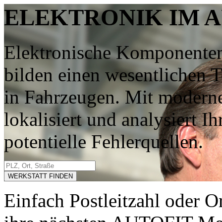
ELEKTRONIK IM 
Elektronische Komponenten
bilden einen wesentlichen 
in Fahrzeugen. Mit modern
lokalisiert und analysiert 
potentielle Fehlerquellen.
WERKSTATT FINDEN
Einfach Postleitzahl oder O